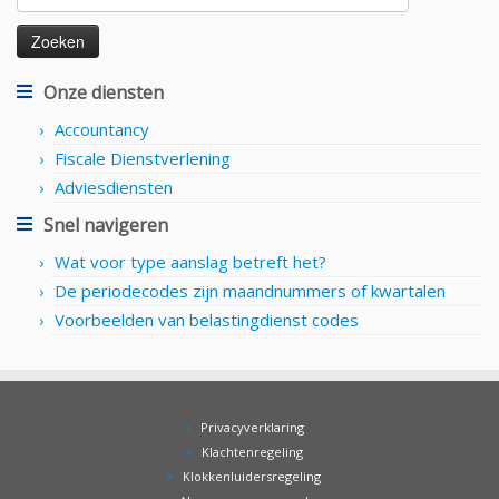
naar:
Onze diensten
Accountancy
Fiscale Dienstverlening
Adviesdiensten
Snel navigeren
Wat voor type aanslag betreft het?
De periodecodes zijn maandnummers of kwartalen
Voorbeelden van belastingdienst codes
Privacyverklaring
Klachtenregeling
Klokkenluidersregeling