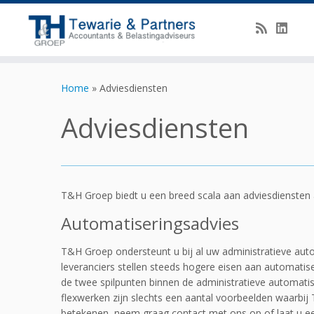
Ga
naar
Home
»
Adviesdiensten
inhoud
Adviesdiensten
T&H Groep biedt u een breed scala aan adviesdiensten 
Automatiseringsadvies
T&H Groep ondersteunt u bij al uw administratieve a
leveranciers stellen steeds hogere eisen aan automatise
de twee spilpunten binnen de administratieve automatise
flexwerken zijn slechts een aantal voorbeelden waarbi
betekenen, neem graag contact met ons op of laat u ee