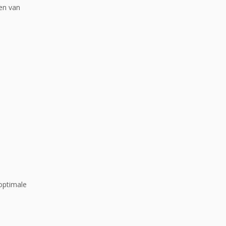
en van
optimale