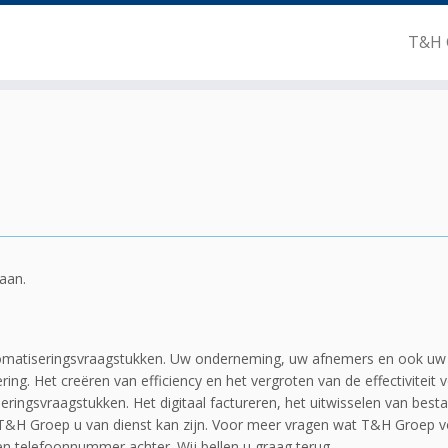
T&H 
aan.
utomatiseringsvraagstukken. Uw onderneming, uw afnemers en ook uw
ring. Het creëren van efficiency en het vergroten van de effectiviteit
ringsvraagstukken. Het digitaal factureren, het uitwisselen van best
j T&H Groep u van dienst kan zijn. Voor meer vragen wat T&H Groep v
n telefoonnummer achter. Wij bellen u graag terug.