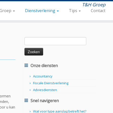
T&H Groep
Groep
Dienstverlening
Tips
Contact
Zoeken
naar:
Onze diensten
Accountancy
Fiscale Dienstverlening
Adviesdiensten
 vormen
Snel navigeren
anden,
oor u kan
Wat voor type aanslag betreft het?